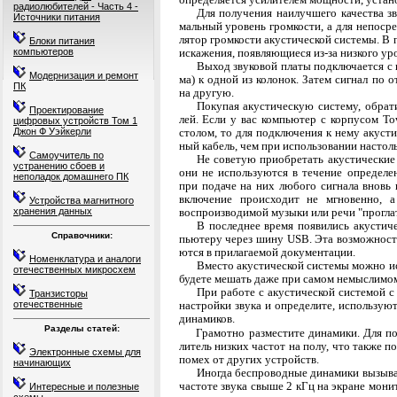
радиолюбителей - Часть 4 -
Для получения наилучшего качества зв
Источники питания
мальный уровень громкости, а для непосре
лятор громкости акустической системы. В 
Блоки питания
компьютеров
искажения, появляющиеся из-за низкого ур
Выход звуковой платы подключается с
Модернизация и ремонт
ма) к одной из колонок. Затем сигнал по 
ПК
на другую.
Покупая акустическую систему, обрат
Проектирование
лей. Если у вас компьютер с корпусом To
цифровых устройств Том 1
Джон Ф Уэйкерли
столом, то для подключения к нему акуст
ный кабель, чем при использовании настол
Самоучитель по
Не советую приобретать акустические
устранению сбоев и
они не используются в течение определен
неполадок домашнего ПК
при подаче на них любого сигнала вновь 
включе­ние происходит не мгновенно, 
Устройства магнитного
хранения данных
воспроизводимой музыки или речи "прогла
В последнее время появились акустич
Справочники:
пьютеру через шину USB. Эта возможность
ются в прилагаемой документации.
Номенклатура и аналоги
Вместо акустической системы можно ис
отечественных микросхем
будете мешать даже при самом немыслимом
При работе с акустической системой с
Транзисторы
отечественные
настройки звука и определите, используют
динамиков.
Разделы статей:
Грамотно разместите динамики. Для по
литель низких частот на полу, что также 
Электронные схемы для
помех от других устройств.
начинающих
Иногда беспроводные динамики вызыв
частоте звука свыше 2 кГц на экране мони
Интересные и полезные