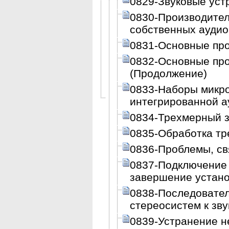
0829-Звуковые устр
0830-Производител
собственных ауди
0831-Основные про
0832-Основные про
(Продолжение)
0833-Наборы микро
интегрированной 
0834-Трехмерный з
0835-Обработка тр
0836-Проблемы, св
0837-Подключение 
завершение устано
0838-Последовател
стереосистем к зву
0839-Устранение н