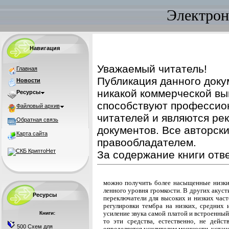
Электрон
Навигация
Уважаемый читатель!
Главная
Публикация данного доку
Новости
никакой коммерческой вы
Ресурсы
способствуют профессио
Файловый архив
читателей и являются ре
Обратная связь
документов. Все авторск
Карта сайта
правообладателем.
За содержание книги отве
можно получить более насыщенные низкие
ленного уровня громкости. В других акус
Ресурсы
переключатели для высоких и низких част
регулировки тембра на низких, средних 
усиление звука самой платой и встроенный
Книги:
то эти средства, естественно, не дейс
500 Схем для
определяется усилителем мощности, устано