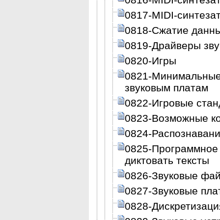
0817-MIDI-синтеза
0818-Сжатие данн
0819-Драйверы зву
0820-Игры
0821-Минимальные
звуковым платам
0822-Игровые ста
0823-Возможные ко
0824-Распознавани
0825-Программное
диктовать тексты
0826-Звуковые фа
0827-Звуковые пла
0828-Дискретизаци