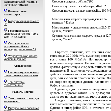
Скорость вращения, об/мин 7200
радиолюбителей - Часть 4 -
Источники питания
Емкость внутреннего кэш-буфера, Мбайт 2
Скорость передачи данных интерфейса, 100 Мб
Блоки питания
компьютеров
Максимальная скорость передачи данных 57
Модернизация и ремонт
носителя ^4байт/с
ПК
Максимальная установленная скорость 28,5-57
Проектирование
данных, Мбайт/с
цифровых устройств Том 1
Средняя установленная скорость передачи 42,
Джон Ф Уэйкерли
данных, Мбайт/с
Самоучитель по
устранению сбоев и
неполадок домашнего ПК
Обратите внимание, что внешняя скор
стигающая 320 Мбайт/с, выше скорости пе
Устройства магнитного
хранения данных
всего лишь 100 Мбайт/с. Но, несмотря н
практически одинаковы. Параметры, указан
Справочники:
деляют фактическую скорость считывания
накопителя. В частности, установленные 
Номенклатура и аналоги
действительные скорости считывания данны
отечественных микросхем
дите, эти скорости практически равны. Ф
от скорости вращения дисков, плотности 
Транзисторы
отечественные
буфера или кэша.
Однако для достижения приведенных па
Разделы статей:
довольно дорогой (около 300 долларов)
адаптеров приведенные параметры скорос
Электронные схемы для
Следует отметить, что современные 
начинающих
кают возможность одновременного выполн
Однако в интерфейсе IDE, в отличие от 
Интересные и полезные