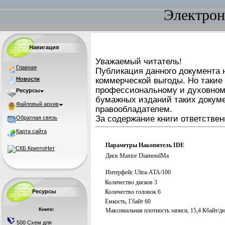
Электрон
Навигация
Уважаемый читатель!
Главная
Публикация данного документа н
Новости
коммерческой выгоды. Но такие
профессиональному и духовном
Ресурсы
бумажных изданий таких докуме
Файловый архив
правообладателем.
За содержание книги ответствен
Обратная связь
Карта сайта
Параметры Накопитель IDE
Диск Maxtor DiamondMa
Интерфейс Ultra-ATA/100
Количество дисков 3
Количество головок 6
Ресурсы
Емкость, Гбайт 60
Книги:
Максимальная плотность записи, 15,4 Кбайт/
500 Схем для