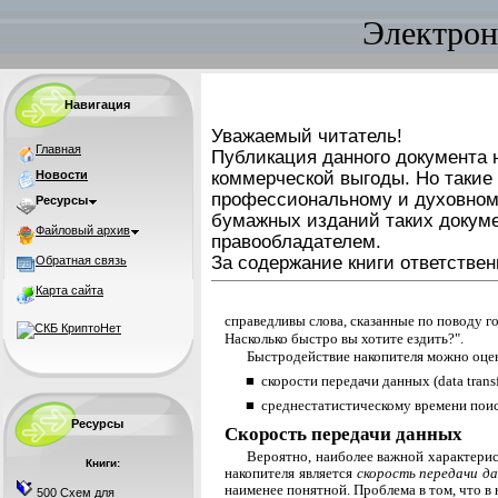
Электрон
Навигация
Уважаемый читатель!
Главная
Публикация данного документа н
Новости
коммерческой выгоды. Но такие
профессиональному и духовном
Ресурсы
бумажных изданий таких докуме
Файловый архив
правообладателем.
За содержание книги ответствен
Обратная связь
Карта сайта
справедливы слова, сказанные по поводу г
Насколько быстро вы хотите ездить?".
Быстродействие накопителя можно оце
■ скорости передачи данных (data transfe
■ среднестатистическому времени поиска
Ресурсы
Скорость передачи данных
Вероятно, наиболее важной характери
Книги:
накопителя является
скорость передачи д
наименее понятной. Проблема в том, что в
500 Схем для