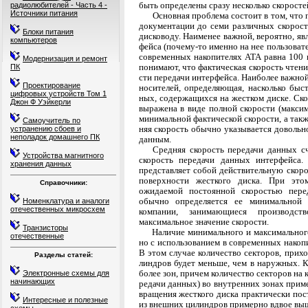
быть определены сразу несколько скоросте
радиолюбителей - Часть 4 -
Источники питания
Основная проблема состоит в том, что 
документации до семи различных скорост
Блоки питания
дисководу. Наименее важной, вероятно, яв
компьютеров
фейса (почему-то именно на нее пользоват
современных накопителях АТА равна 100 и
Модернизация и ремонт
понимают, что фактическая скорость чтени
ПК
сти передачи интерфейса. Наиболее важной
Проектирование
носителей, определяющая, насколько быс
цифровых устройств Том 1
ных, содержащихся на жестком диске. Ск
Джон Ф Уэйкерли
выражена в виде полной скорости (макси
минимальной фактической скорости, а такж
Самоучитель по
няя скорость обычно указывается довольн
устранению сбоев и
неполадок домашнего ПК
данным.
Средняя скорость передачи данных сч
Устройства магнитного
ско­рость передачи данных интерфейса.
хранения данных
представляет собой действительную скор
поверхности жесткого диска. При этом
Справочники:
ожидаемой постоян­ной скоростью пере
обычно определяется ее минимальной 
Номенклатура и аналоги
отечественных микросхем
компании, занимающиеся про­изводс
максимальное значение скорости.
Транзисторы
Наличие минимального и максимального
отечественные
но с использованием в современных накоп
В этом случае количество секторов, при
Разделы статей:
линдров будет меньше, чем в наружных. К
более зон, причем количество секторов на 
Электронные схемы для
начинающих
редачи данных) во внутренних зонах прим
вращения жесткого диска практически пос
Интересные и полезные
из внешних цилиндров примерно вдвое выш