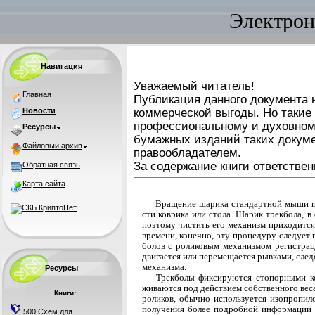
Электрон
Навигация
Уважаемый читатель!
Главная
Публикация данного документа н
Новости
коммерческой выгоды. Но такие
профессиональному и духовном
Ресурсы
бумажных изданий таких докуме
Файловый архив
правообладателем.
За содержание книги ответствен
Обратная связь
Карта сайта
Вращение шарика стандартной мыши п
сти коврика или стола. Шарик трекбола, в
поэтому чистить его механизм приходится
времени, конечно, эту процедуру следует 
болов с роликовым механизмом регистрац
двигается или перемещается рывками, след
механизма.
Ресурсы
Трекболы фиксируются стопорными к
живаются под действием собственного веса
Книги:
роликов, обычно используется изопропил
получения более подробной информации 
500 Схем для