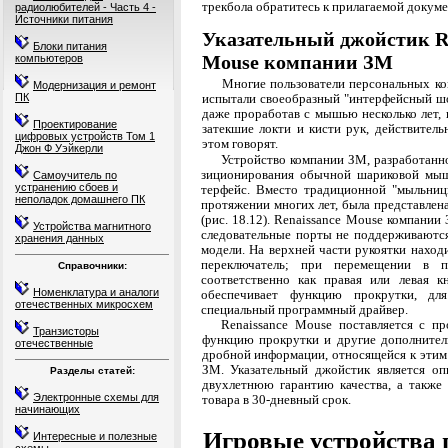
трекбола обратитесь к прилагаемой докуме
радиолюбителей - Часть 4 -
Источники питания
Указательный джойстик Re
Блоки питания
Mouse компании ЗМ
компьютеров
Многие пользователи персональных ко
Модернизация и ремонт
ПК
испытали своеобразный "интерфейсный ш
даже проработав с мышью несколько лет, 
Проектирование
затекшие локти и кисти рук, действитель
цифровых устройств Том 1
этом говорят.
Джон Ф Уэйкерли
Устройство компании ЗМ, разработанно
зиционирования обычной шариковой мыши
Самоучитель по
устранению сбоев и
терфейс. Вместо традиционной "мыльниц
неполадок домашнего ПК
протяжении многих лет, была представлен
(рис. 18.12). Renaissance Mouse компании
Устройства магнитного
следовательные порты не поддерживаются
хранения данных
модели. На верхней части рукоятки наход
переключатель; при перемещении в 
Справочники:
соответствен­но как правая или левая 
Номенклатура и аналоги
обеспечивает функ­цию прокрутки, дл
отечественных микросхем
специальный программный драйвер.
Renaissance Mouse поставляется с 
Транзисторы
функцию прокрутки и другие дополнител
отечественные
дробной информации, относящейся к этим 
ЗМ. Указательный джойстик является оп
Разделы статей:
двух­летнюю гарантию качества, а также
Электронные схемы для
товара в 30-дневный срок.
начинающих
Игровые устройства
Интересные и полезные